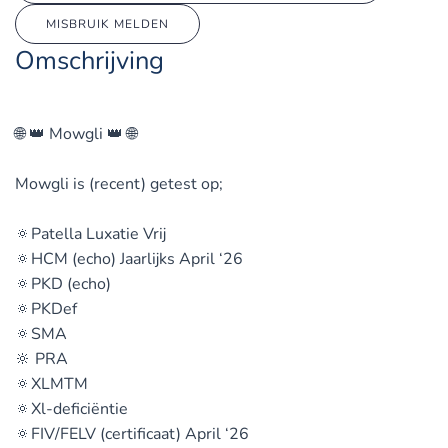
MISBRUIK MELDEN
Omschrijving
🌐 👑 Mowgli 👑 🌐
Mowgli is (recent) getest op;
🔅Patella Luxatie Vrij
🔅HCM (echo) Jaarlijks April ‘26
🔅PKD (echo)
🔅PKDef
🔅SMA
🔆 PRA
🔅XLMTM
🔅Xl-deficiëntie
🔅FIV/FELV (certificaat) April ‘26