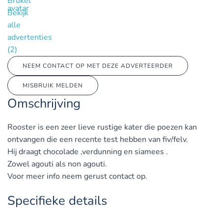
Brukel
Bekijk
alle
advertenties
(2)
NEEM CONTACT OP MET DEZE ADVERTEERDER
MISBRUIK MELDEN
Omschrijving
Rooster is een zeer lieve rustige kater die poezen kan
ontvangen die een recente test hebben van fiv/felv.
Hij draagt chocolade ,verdunning en siamees .
Zowel agouti als non agouti.
Voor meer info neem gerust contact op.
Specifieke details