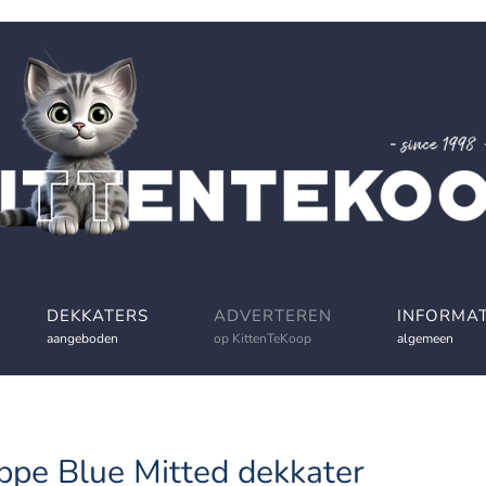
DEKKATERS
ADVERTEREN
INFORMAT
aangeboden
op KittenTeKoop
algemeen
ppe Blue Mitted dekkater