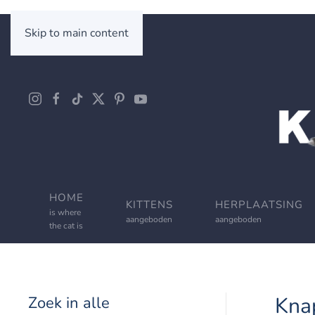
Skip to main content
HOME
KITTENS
HERPLAATSING
is where
aangeboden
aangeboden
the cat is
Kna
Zoek in alle