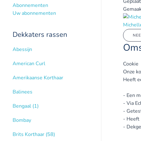
Geplaat
Abonnementen
Gemaak
Uw abonnementen
Michell
Dekkaters rassen
NEE
Oms
Abessijn
American Curl
Cookie
Onze ko
Amerikaanse Korthaar
Heeft e
Balinees
- Een m
- Via E
Bengaal
(1)
- Getes
- Heeft
Bombay
- Dekgel
Brits Korthaar
(58)