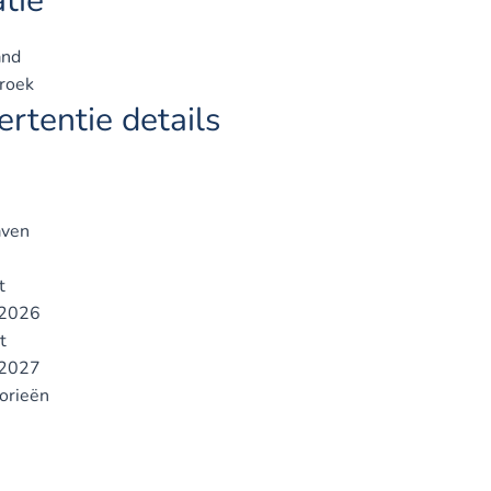
tie
and
roek
rtentie details
ven
t
2026
t
2027
gorieën