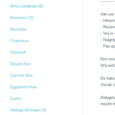
--------
Brits Langhaar
(6)
Van uw 
Burmees
(2)
- Helem
- Recen
Burmilla
- Vrij i
- Nagel
Chartreux
- Pas o
Cheetoh
Een rec
Devon Rex
Wij wil
Cornish Rex
De kate
Via de 
Egyptisch Mau
Dekgeld
Exotic
mocht he
Heilige Birmaan
(3)