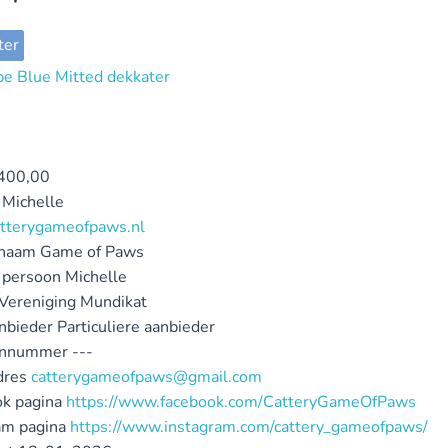
ter
400,00
Michelle
tterygameofpaws.nl
ynaam
Game of Paws
 persoon
Michelle
 Vereniging
Mundikat
nbieder
Particuliere aanbieder
onnummer
---
dres
catterygameofpaws@gmail.com
k pagina
https://www.facebook.com/CatteryGameOfPaws
am pagina
https://www.instagram.com/cattery_gameofpaws/