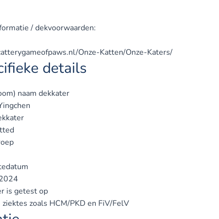
formatie / dekvoorwaarden:
/catterygameofpaws.nl/Onze-Katten/Onze-Katers/
ifieke details
oom) naam dekkater
Yingchen
ekkater
tted
roep
tedatum
2024
r is getest op
ke ziektes zoals HCM/PKD en FiV/FelV