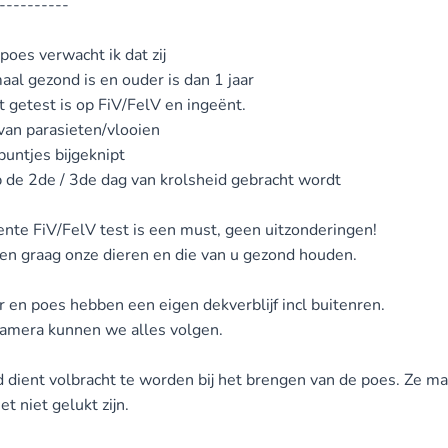
----------
poes verwacht ik dat zij
aal gezond is en ouder is dan 1 jaar
t getest is op FiV/FelV en ingeënt.
s van parasieten/vlooien
puntjes bijgeknipt
p de 2de / 3de dag van krolsheid gebracht wordt
ente FiV/FelV test is een must, geen uitzonderingen!
len graag onze dieren en die van u gezond houden.
r en poes hebben een eigen dekverblijf incl buitenren.
camera kunnen we alles volgen.
 dient volbracht te worden bij het brengen van de poes. Ze 
t niet gelukt zijn.