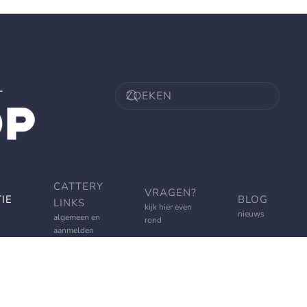
CATTERY
VRAGEN?
IE
BLOG
LINKS
kijk hier even
nieuws
algemeen en
rond
aanmelden