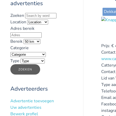
advertenties
Dekka
Zoeken
Location
Adres bereik
Bereik
Prijs:
€
Categorie
Contact
www.ca
Type
Catter
ZOEKEN
Contact
Lid van
Type aa
Adverteerders
Telefo
Email a
Advertentie toevoegen
Faceboo
Uw advertenties
instagr
Bewerk profiel