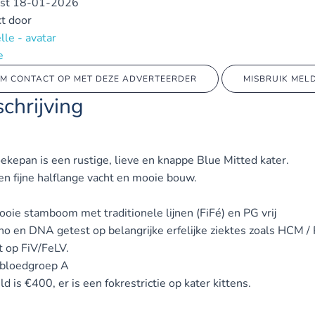
st
18-01-2026
t door
e
M CONTACT OP MET DEZE ADVERTEERDER
MISBRUIK MEL
chrijving
ekepan is een rustige, lieve en knappe Blue Mitted kater.
en fijne halflange vacht en mooie bouw.
ooie stamboom met traditionele lijnen (FiFé) en PG vrij
cho en DNA getest op belangrijke erfelijke ziektes zoals HCM /
t op FiV/FeLV.
 bloedgroep A
d is €400, er is een fokrestrictie op kater kittens.