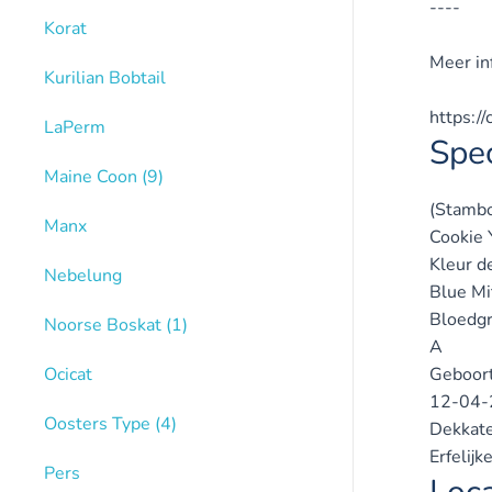
----
Korat
Meer in
Kurilian Bobtail
https:/
LaPerm
Spec
Maine Coon
(9)
(Stamb
Manx
Cookie 
Kleur d
Nebelung
Blue Mi
Bloedg
Noorse Boskat
(1)
A
Ocicat
Geboor
12-04-
Oosters Type
(4)
Dekkate
Erfelij
Pers