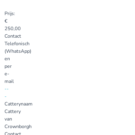
Prijs:
€
250,00
Contact
Telefonisch
(WhatsApp)
en
per
e-
mail
--
-
Catterynaam
Cattery
van
Crownborgh
Contact