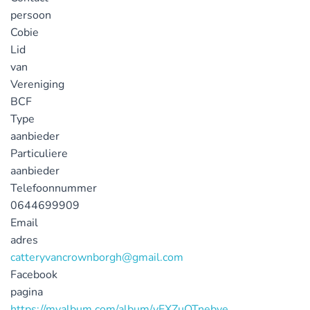
persoon
Cobie
Lid
van
Vereniging
BCF
Type
aanbieder
Particuliere
aanbieder
Telefoonnummer
0644699909
Email
adres
catteryvancrownborgh@gmail.com
Facebook
pagina
https://myalbum.com/album/yEXZuQTnebye