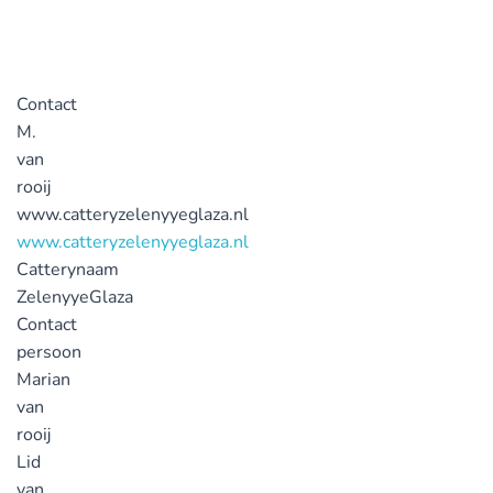
Contact
M.
van
rooij
www.catteryzelenyyeglaza.nl
www.catteryzelenyyeglaza.nl
Catterynaam
ZelenyyeGlaza
Contact
persoon
Marian
van
rooij
Lid
van