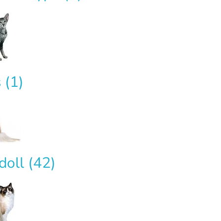
s
(1)
doll
(42)