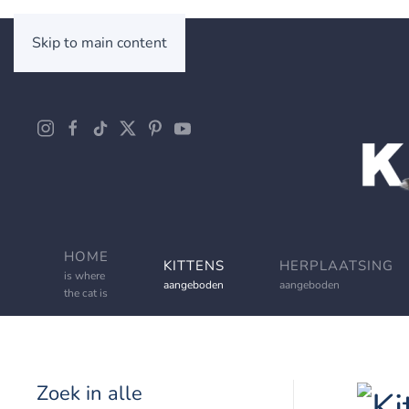
Skip to main content
HOME
KITTENS
HERPLAATSING
is where
aangeboden
aangeboden
the cat is
Zoek in alle