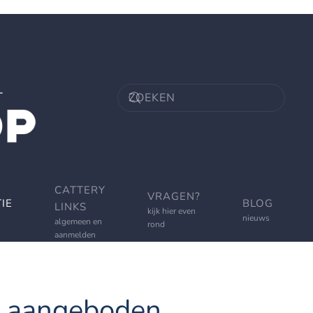
CATTERY
VRAGEN?
IE
BLOG
LINKS
kijk hier even
nieuws
algemeen en
rond
aanmelden
s aangeboden