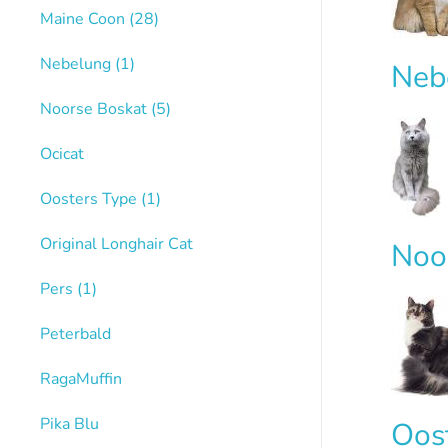
Maine Coon
(28)
Nebelung
(1)
Neb
Noorse Boskat
(5)
Ocicat
Oosters Type
(1)
Original Longhair Cat
Noo
Pers
(1)
Peterbald
RagaMuffin
Pika Blu
Oos