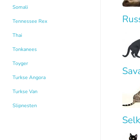
Somali
Rus
Tennessee Rex
Thai
Tonkanees
Toyger
Sav
Turkse Angora
Turkse Van
Slipnesten
Sel