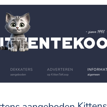
DEKKATERS
ADVERTEREN
INFORMAT
aangeboden
op KittenTeKoop
algemeen
Kitten