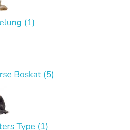
elung
(1)
rse Boskat
(5)
ters Type
(1)