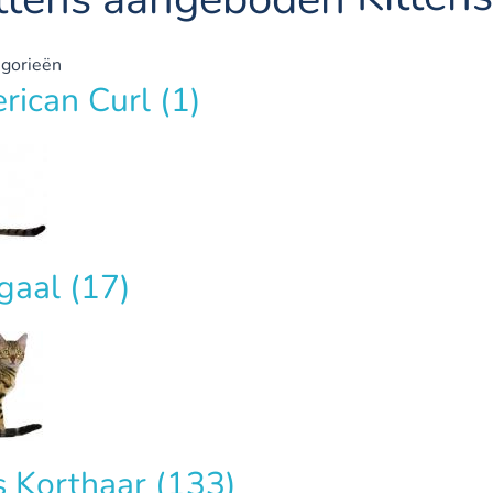
gorieën
rican Curl
(1)
gaal
(17)
s Korthaar
(133)