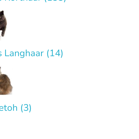
ts Langhaar
(14)
etoh
(3)