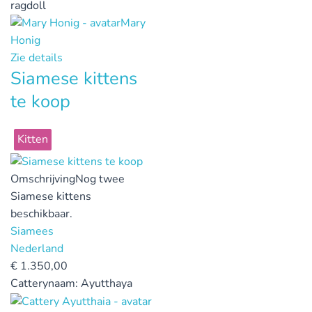
ragdoll
Mary
Honig
Zie details
Siamese kittens
te koop
Kitten
Omschrijving
Nog twee
Siamese kittens
beschikbaar.
Siamees
Nederland
€
1.350,00
Catterynaam:
Ayutthaya