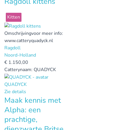
Ragdoll kittens
Kitten
Omschrijving
voor meer info:
www.catteryquadyck.nl
Ragdoll
Noord-Holland
€
1.150,00
Catterynaam:
QUADYCK
QUADYCK
Zie details
Maak kennis met
Alpha: een
prachtige,
diepzwarte Britse