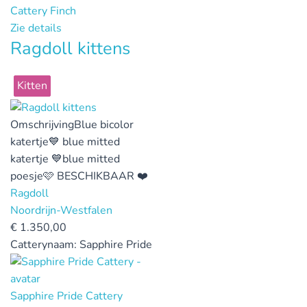
Cattery Finch
Zie details
Ragdoll kittens
Kitten
Omschrijving
Blue bicolor
katertje💙 blue mitted
katertje 💙blue mitted
poesje🩷 BESCHIKBAAR ❤️
Ragdoll
Noordrijn-Westfalen
€
1.350,00
Catterynaam:
Sapphire Pride
Sapphire Pride Cattery