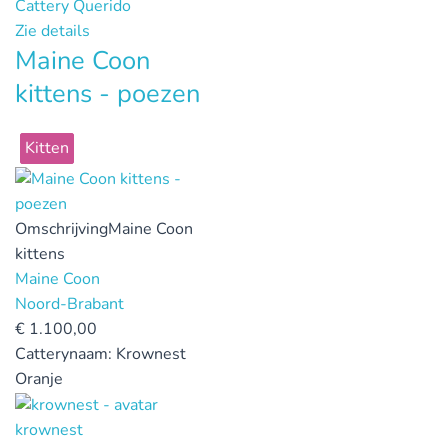
Cattery Querido
Zie details
Maine Coon
kittens - poezen
Kitten
Omschrijving
Maine Coon
kittens
Maine Coon
Noord-Brabant
€
1.100,00
Catterynaam:
Krownest
Oranje
krownest