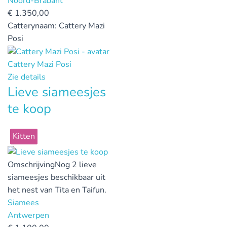
Noord-Brabant
€
1.350,00
Catterynaam:
Cattery Mazi
Posi
Cattery Mazi Posi
Zie details
Lieve siameesjes
te koop
Kitten
Omschrijving
Nog 2 lieve
siameesjes beschikbaar uit
het nest van Tita en Taifun.
Siamees
Antwerpen