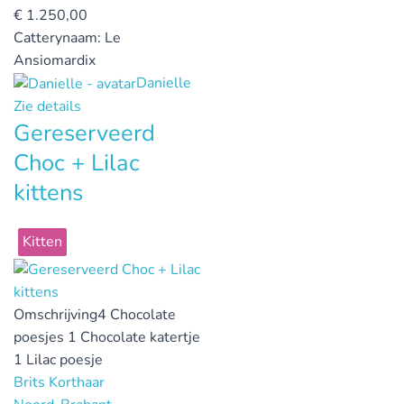
€
1.250,00
Catterynaam:
Le
Ansiomardix
Danielle
Zie details
Gereserveerd
Choc + Lilac
kittens
Kitten
Omschrijving
4 Chocolate
poesjes 1 Chocolate katertje
1 Lilac poesje
Brits Korthaar