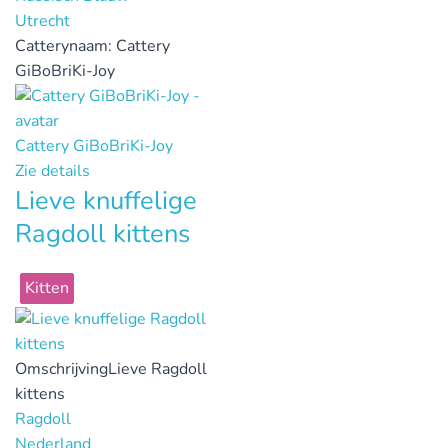
Utrecht
Catterynaam:
Cattery
GiBoBriKi-Joy
Cattery GiBoBriKi-Joy
Zie details
Lieve knuffelige
Ragdoll kittens
Kitten
Omschrijving
Lieve Ragdoll
kittens
Ragdoll
Nederland