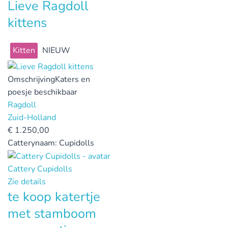
Lieve Ragdoll
kittens
Kitten
NIEUW
Omschrijving
Katers en
poesje beschikbaar
Ragdoll
Zuid-Holland
€
1.250,00
Catterynaam:
Cupidolls
Cattery Cupidolls
Zie details
te koop katertje
met stamboom