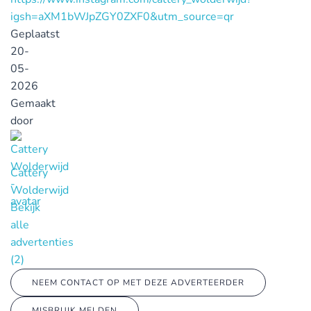
igsh=aXM1bWJpZGY0ZXF0&utm_source=qr
Geplaatst
20-
05-
2026
Gemaakt
door
Cattery
Wolderwijd
Bekijk
alle
advertenties
(2)
NEEM CONTACT OP MET DEZE ADVERTEERDER
MISBRUIK MELDEN