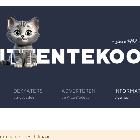
DEKKATERS
ADVERTEREN
INFORMAT
aangeboden
op KittenTeKoop
algemeen
schuwing
tem is niet beschikbaar