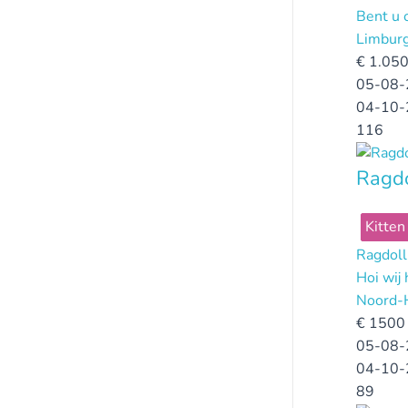
Bent u 
Limbur
€
1.050
05-08-
04-10-
116
Ragdo
Kitten
Ragdoll
Hoi wij
Noord-
€
1500 
05-08-
04-10-
89