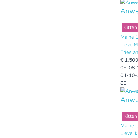
Anwel
Kitten
Maine 
Lieve M
Friesla
€
1.500
05-08-
04-10-
85
Anwe
Kitten
Maine 
Lieve, k