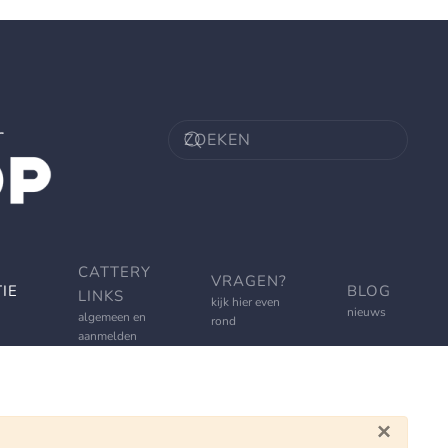
CATTERY
VRAGEN?
IE
BLOG
LINKS
kijk hier even
nieuws
algemeen en
rond
aanmelden
×