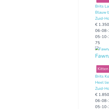
Brits L
Blauw b
Zuid-Ho
€
1.350
06-08-
05-10-
75
Fawn/
Kitten
Brits K
Heel li
Zuid-Ho
€
1.850
06-08-
05-10-