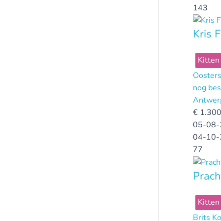
143
Kris F
Kitten
Oosters
nog bes
Antwer
€
1.300
05-08-
04-10-
77
Prach
Kitten
Brits K