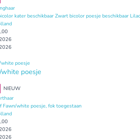
anghaar
icolor kater beschikbaar Zwart bicolor poesje beschikbaar Li
lland
,00
2026
2026
white poesje
NIEUW
orthaar
ef Fawn/white poesje, fok toegestaan
lland
,00
2026
2026