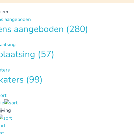
ieën
tens aangeboden
(280)
plaatsing
(57)
katers
(99)
ie
jving
st