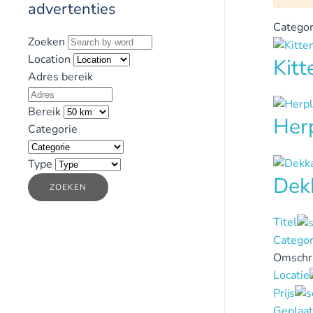
advertenties
Categor
Zoeken
Location
Kit
Adres bereik
Bereik
Her
Categorie
Type
Dek
ZOEKEN
Titel
Categor
Omschri
Locatie
Prijs
Geplaat