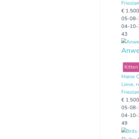
Friesla
€
1.500
05-08-
04-10-
43
Anwe
Kitten
Maine 
Lieve, r
Friesla
€
1.500
05-08-
04-10-
49