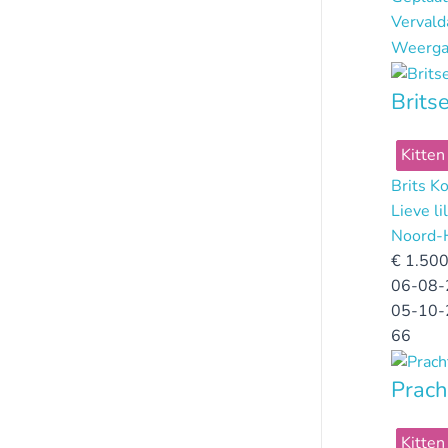
Verval
Weerga
Brits
Kitten
Brits K
Lieve l
Noord-
€
1.500
06-08-
05-10-
66
Prach
Kitten