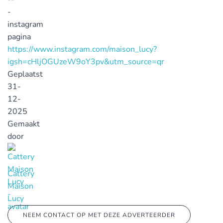
-
instagram
pagina
https://www.instagram.com/maison_lucy?
igsh=cHljOGUzeW9oY3pv&utm_source=qr
Geplaatst
31-
12-
2025
Gemaakt
door
Cattery
Maison
Lucy
NEEM CONTACT OP MET DEZE ADVERTEERDER