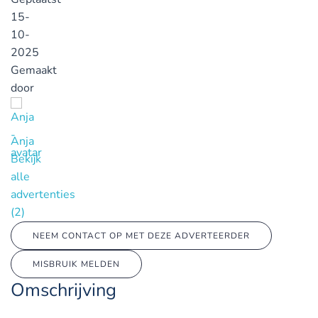
15-
10-
2025
Gemaakt
door
Anja
Bekijk
alle
advertenties
(2)
NEEM CONTACT OP MET DEZE ADVERTEERDER
MISBRUIK MELDEN
Omschrijving