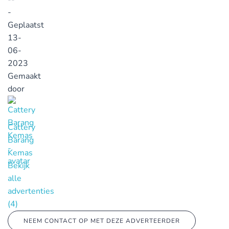
-
Geplaatst
13-
06-
2023
Gemaakt
door
Cattery
Barang
Kemas
Bekijk
alle
advertenties
(4)
NEEM CONTACT OP MET DEZE ADVERTEERDER