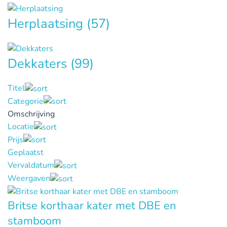
Herplaatsing
(57)
Dekkaters
(99)
Titel
Categorie
Omschrijving
Locatie
Prijs
Geplaatst
Vervaldatum
Weergaven
Britse korthaar kater met DBE en
stamboom