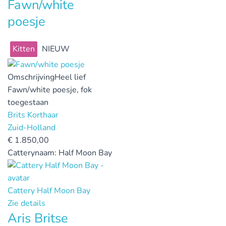
Fawn/white
poesje
Kitten
NIEUW
Omschrijving
Heel lief
Fawn/white poesje, fok
toegestaan
Brits Korthaar
Zuid-Holland
€
1.850,00
Catterynaam:
Half Moon Bay
Cattery Half Moon Bay
Zie details
Aris Britse