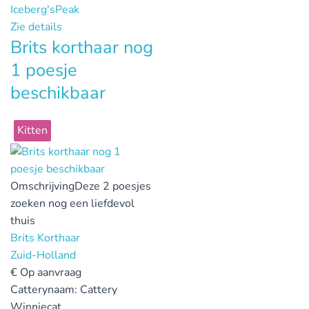
Iceberg'sPeak
Zie details
Brits korthaar nog
1 poesje
beschikbaar
Kitten
Omschrijving
Deze 2 poesjes
zoeken nog een liefdevol
thuis
Brits Korthaar
Zuid-Holland
€
Op aanvraag
Catterynaam:
Cattery
Winniecat