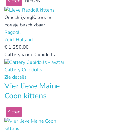
Kitten
NIEUW
Omschrijving
Katers en
poesje beschikbaar
Ragdoll
Zuid-Holland
€
1.250,00
Catterynaam:
Cupidolls
Cattery Cupidolls
Zie details
Vier lieve Maine
Coon kittens
Kitten