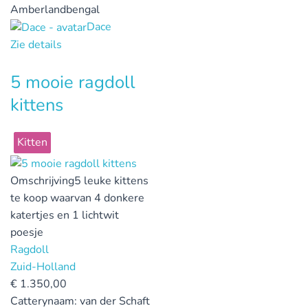
Amberlandbengal
Dace
Zie details
5 mooie ragdoll
kittens
Kitten
Omschrijving
5 leuke kittens
te koop waarvan 4 donkere
katertjes en 1 lichtwit
poesje
Ragdoll
Zuid-Holland
€
1.350,00
Catterynaam:
van der Schaft