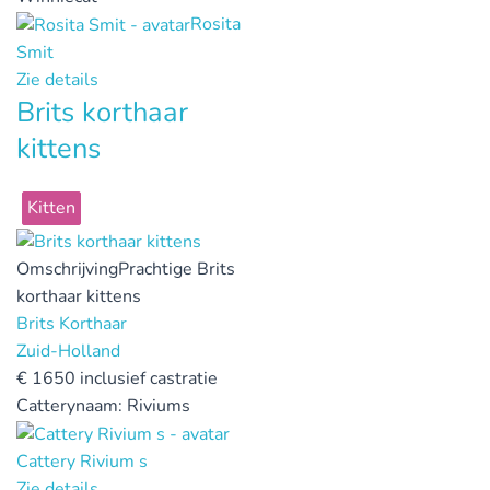
Rosita
Smit
Zie details
Brits korthaar
kittens
Kitten
Omschrijving
Prachtige Brits
korthaar kittens
Brits Korthaar
Zuid-Holland
€
1650 inclusief castratie
Catterynaam:
Riviums
Cattery Rivium s
Zie details