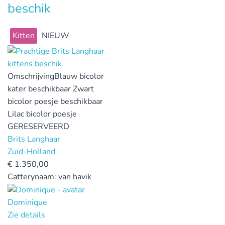
beschik
Kitten
NIEUW
Omschrijving
Blauw bicolor
kater beschikbaar Zwart
bicolor poesje beschikbaar
Lilac bicolor poesje
GERESERVEERD
Brits Langhaar
Zuid-Holland
€
1.350,00
Catterynaam:
van havik
Dominique
Zie details