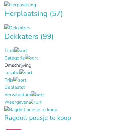
Herplaatsing
(57)
Dekkaters
(99)
Titel
Categorie
Omschrijving
Locatie
Prijs
Geplaatst
Vervaldatum
Weergaven
Ragdoll poesje te koop