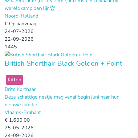
💛 4 zeldzame (tortie/creme) kittens beschikbaar uit
wereldkampioen lijn🏆
Noord-Holland
€
Op aanvraag
24-07-2026
22-09-2026
1445
British Shorthair Black Golden + Point
Kitten
Brits Korthaar
Deze schattige nestje mag vanaf begin juni naar hun
nieuwe familie
Vlaams-Brabant
€
1.600,00
25-05-2026
24-09-2026