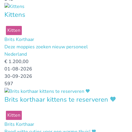
Kittens
Kitten
Brits Korthaar
Deze moppies zoeken nieuw personeel
Nederland
€
1.200,00
01-08-2026
30-09-2026
597
Brits korthaar kittens te reserveren 🧡
Kitten
Brits Korthaar
Rood witte cuties voor een warme thuis! 🧡