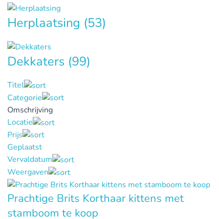
Herplaatsing
(53)
Dekkaters
(99)
Titel
Categorie
Omschrijving
Locatie
Prijs
Geplaatst
Vervaldatum
Weergaven
Prachtige Brits Korthaar kittens met
stamboom te koop